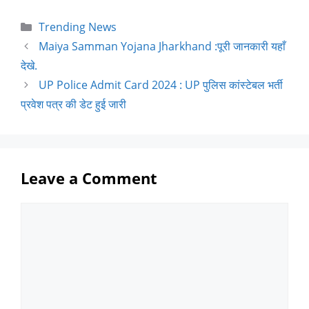
F
W
X
T
C
a
h
e
o
Trending News
c
a
l
p
Maiya Samman Yojana Jharkhand :पूरी जानकारी यहाँ
e
t
e
y
देखे.
UP Police Admit Card 2024 : UP पुलिस कांस्टेबल भर्ती
b
s
g
L
प्रवेश पत्र की डेट हुई जारी
o
A
r
i
o
p
a
n
k
p
m
k
Leave a Comment