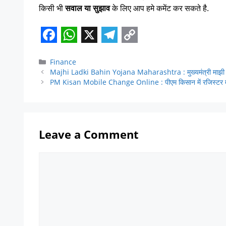
किसी भी
सवाल या सुझाव
के लिए आप हमे कमेंट कर सकते है.
F
W
X
T
C
a
h
e
o
Finance
Majhi Ladki Bahin Yojana Maharashtra : मुख्यमंत्री माझी ल
c
a
l
p
PM Kisan Mobile Change Online : पीएम किसान में रजिस्टर मोबा
e
t
e
y
b
s
g
L
o
A
r
i
Leave a Comment
o
p
a
n
k
p
m
k