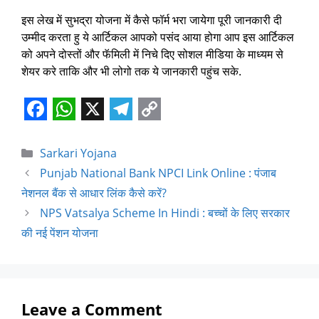
इस लेख में सुभद्रा योजना में कैसे फॉर्म भरा जायेगा पूरी जानकारी दी
उम्मीद करता हु ये आर्टिकल आपको पसंद आया होगा आप इस आर्टिकल
को अपने दोस्तों और फॅमिली में निचे दिए सोशल मीडिया के माध्यम से
शेयर करे ताकि और भी लोगो तक ये जानकारी पहुंच सके.
F
W
X
T
C
a
h
e
o
Sarkari Yojana
c
a
l
p
Punjab National Bank NPCI Link Online : पंजाब
e
t
e
y
नेशनल बैंक से आधार लिंक कैसे करें?
NPS Vatsalya Scheme In Hindi : बच्चों के लिए सरकार
b
s
g
L
की नई पेंशन योजना
o
A
r
i
o
p
a
n
k
p
m
k
Leave a Comment